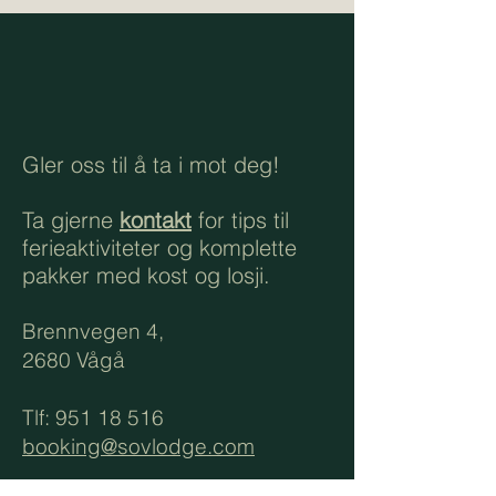
Gler oss til å ta i mot deg!
Ta gjerne
kontakt
for tips til
ferieaktiviteter og komplette
pakker med kost og losji.
Brennvegen 4,
2680 Vågå
Tlf: 951 18 516
booking@sovlodge.com