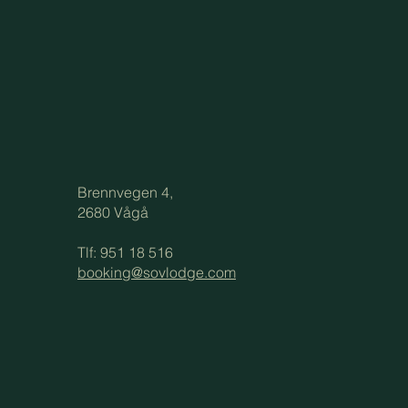
Brennvegen 4,
2680 Vågå
e
Tlf: 951 18 516
booking@sovlodge.com