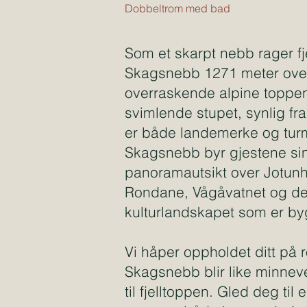
Dobbeltrom med bad
Som et skarpt nebb rager fj
Skagsnebb 1271 meter over
overraskende alpine toppe
svimlende stupet, synlig fr
er både landemerke og turm
Skagsnebb byr gjestene si
panoramautsikt over Jotun
Rondane, Vågåvatnet og de
kulturlandskapet som er byg
Vi håper oppholdet ditt på
Skagsnebb blir like minnev
til fjelltoppen. Gled deg til 