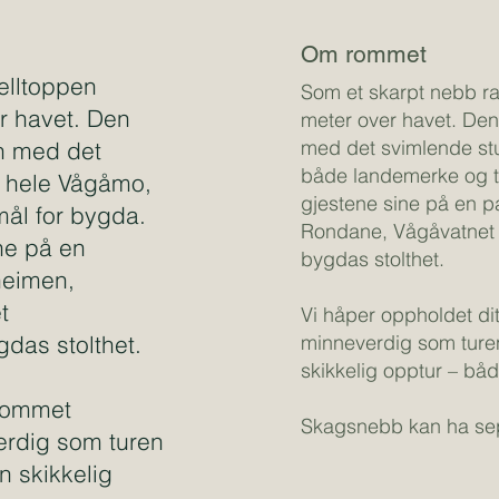
Om rommet
elltoppen
Som et skarpt nebb r
 havet. Den
meter over havet. De
med det svimlende stu
n med det
både landemerke og t
a hele Vågåmo,
gjestene sine på en p
ål for bygda.
Rondane, Vågåvatnet 
ne på en
bygdas stolthet.
heimen,
t
Vi håper oppholdet di
das stolthet.
minneverdig som turen 
skikkelig opptur – båd
 rommet
Skagsnebb kan ha sep
erdig som turen
en skikkelig