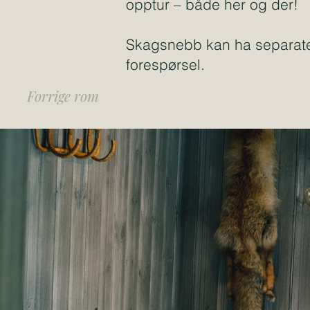
opptur – både her og der!
Skagsnebb kan ha separat
forespørsel.
Forrige rom