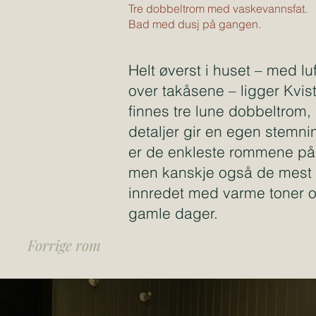
Tre dobbeltrom med vaskevannsfat.
Bad med dusj på gangen.
Helt øverst i huset – med luf
over takåsene – ligger Kvis
finnes tre lune dobbeltrom,
detaljer gir en egen stemni
er de enkleste rommene p
men kanskje også de mest 
innredet med varme toner og
gamle dager.
Forrige rom