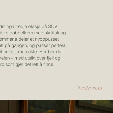
deling i tredje etasje på SOV
tiske dobbeltrom med skråtak og
Rommene deler et nyoppusset
tt på gangen, og passer perfekt
t enkelt, men ekte. Her bor du i
len – med utsikt over fjell og
ro som gjør det lett å finne
Neste rom