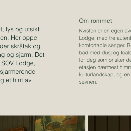
Om rommet
t, lys og utsikt
Kvisten er en egen av
ten. Her oppe
Lodge, med tre auten
komfortable senger. 
 der skråtak og
bad med dusj og toale
ng og sjarm. Det
for deg som ønsker de
å SOV Lodge,
etasjen nærmest himme
sjarmerende –
kulturlandskap, og en 
 et hint av
søvnen.