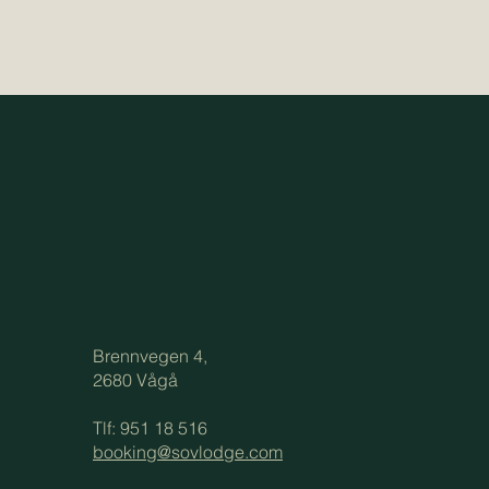
Brennvegen 4,
2680 Vågå
e
Tlf: 951 18 516
booking@sovlodge.com