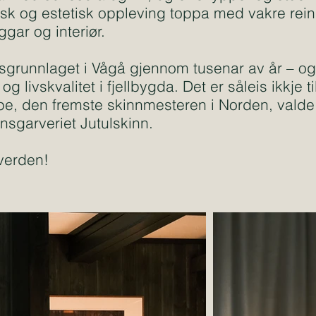
isk og estetisk oppleving toppa med vakre rein
gar og interiør.
livsgrunnlaget i Vågå gjennom tusenar av år – og
g livskvalitet i fjellbygda. Det er såleis ikkje ti
e, den fremste skinnmesteren i Norden, valde 
onsgarveriet Jutulskinn.
 verden!