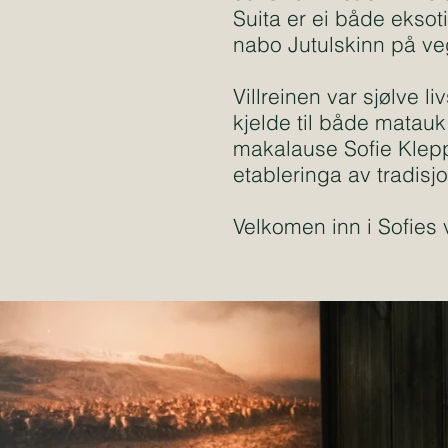
Suita er ei både eksot
nabo
Jutulskinn
på veg
Villreinen var sjølve 
kjelde til både matauk o
makalause Sofie Klepp
etableringa av tradisj
Velkomen inn i Sofies