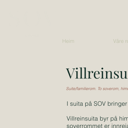
Heim
Våre 
Villreinsu
Suite/familierom. To soverom, hi
I suita på SOV bringer vi
Villreinsuita byr på 
soverrommet er innreia