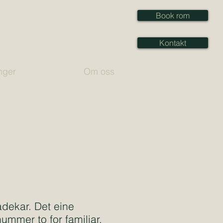
Book rom
Kontakt
nger
Om oss
dekar. Det eine
ummer to for familiar.