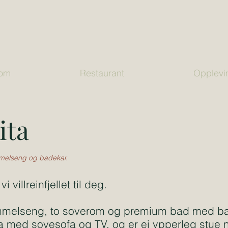
rom
Restaurant
Opplevi
ita
mmelseng og badekar​.
 villreinfjellet til deg.
himmelseng, to soverom og premium bad med ba
 med sovesofa og TV, og er ei ypperleg stue n